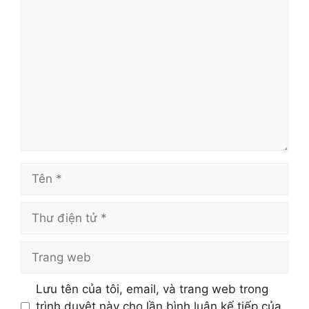
Bình
luận
Tên
Thư
điện
tử
Trang
web
Lưu tên của tôi, email, và trang web trong
trình duyệt này cho lần bình luận kế tiếp của