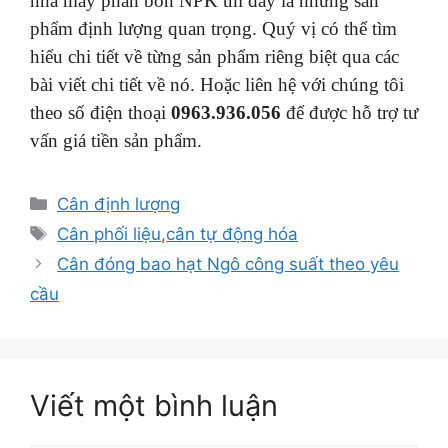
nhà máy phân bón NPK thì đây là những sản
phẩm định lượng quan trọng. Quý vị có thể tìm
hiểu chi tiết về từng sản phẩm riêng biệt qua các
bài viết chi tiết về nó. Hoặc liên hệ với chúng tôi
theo số điện thoại
0963.936.056
để được hỗ trợ tư
vấn giá tiền sản phẩm.
Danh
Cân định lượng
mục
Thẻ
Cân phối liệu
,
cân tự động hóa
Điều
Cân đóng bao hạt Ngô công suất theo yêu
hướng
cầu
bài
viết
Viết một bình luận