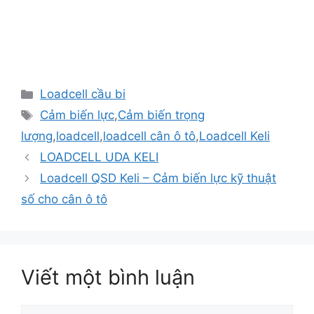
Danh
Loadcell cầu bi
mục
Thẻ
Cảm biến lực
,
Cảm biến trọng
lượng
,
loadcell
,
loadcell cân ô tô
,
Loadcell Keli
Điều
LOADCELL UDA KELI
hướng
Loadcell QSD Keli – Cảm biến lực kỹ thuật
bài
số cho cân ô tô
viết
Viết một bình luận
Bình