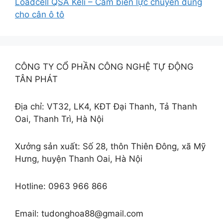
Loadcell QSA Keli – Cảm biến lực chuyên dùng
cho cân ô tô
CÔNG TY CỔ PHẦN CÔNG NGHỆ TỰ ĐỘNG
TÂN PHÁT
Địa chỉ: VT32, LK4, KĐT Đại Thanh, Tả Thanh
Oai, Thanh Trì, Hà Nội
Xưởng sản xuất: Số 28, thôn Thiên Đông, xã Mỹ
Hưng, huyện Thanh Oai, Hà Nội
Hotline: 0963 966 866
Email: tudonghoa88@gmail.com