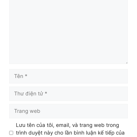
luận
Tên
Thư
điện
tử
Trang
web
Lưu tên của tôi, email, và trang web trong
trình duyệt này cho lần bình luận kế tiếp của