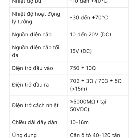
Nhiệt độ bù
-10 đến +40°C
Nhiệt độ hoạt động
-30 đến +70°C
lý tưởng
Nguồn điện cấp
10 đến 20V (DC)
Nguồn điện cấp tối
15V (DC)
đa
Điện trở đầu vào
750 ± 10Ω
702 ± 3Ω / 703 ± 5Ω
Điện trở đầu ra
(>15m)
≥5000MΩ ( tại
Điện trở cách nhiệt
50VDC)
Chiều dài dây dẫn
10-16m
Ứng dụng
Cân ô tô 40-120 tấn