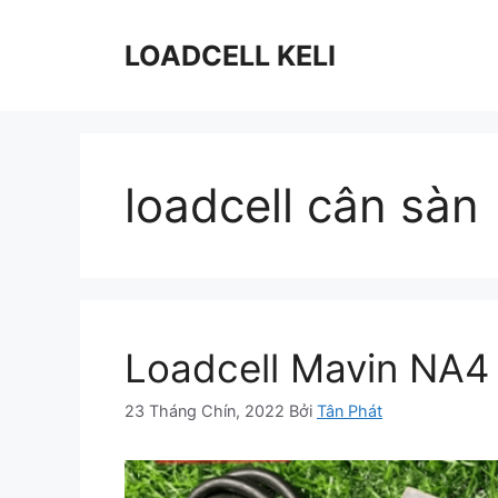
Chuyển
đến
LOADCELL KELI
nội
dung
loadcell cân sàn
Loadcell Mavin NA4
23 Tháng Chín, 2022
Bởi
Tân Phát