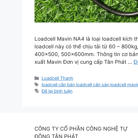
Loadcell Mavin NA4 là loại loadcell kíc
loadcell này có thể chịu tải từ 60 – 800k
400×500, 500x600mm. Thông tin cơ bản
xuất Mavin Đơn vị cung cấp Tân Phát …
Đ
Danh
Loadcell Thanh
mục
Thẻ
loadcell cân bàn
,
loadcell cân sàn
,
loadcell mavi
Để lại bình luận
CÔNG TY CỔ PHẦN CÔNG NGHỆ TỰ
ĐỘNG TÂN PHÁT