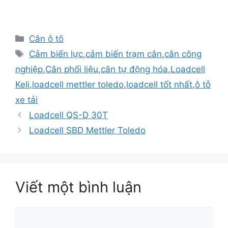
Danh
Cân ô tô
mục
Thẻ
Cảm biến lực
,
cảm biến trạm cân
,
cân công
nghiệp
,
Cân phối liệu
,
cân tự động hóa
,
Loadcell
Keli
,
loadcell mettler toledo
,
loadcell tốt nhất
,
ô tỗ
xe tải
Điều
Loadcell QS-D 30T
hướng
Loadcell SBD Mettler Toledo
bài
viết
Viết một bình luận
Bình
luận