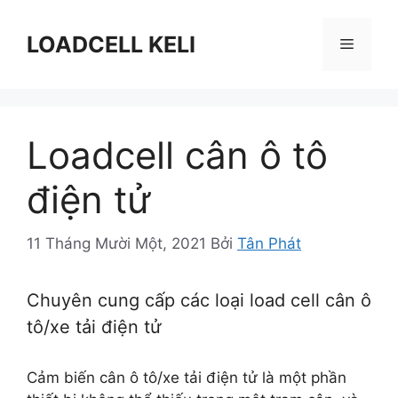
Chuyển
đến
LOADCELL KELI
Menu
nội
dung
Loadcell cân ô tô
điện tử
11 Tháng Mười Một, 2021
Bởi
Tân Phát
Chuyên cung cấp các loại load cell cân ô
tô/xe tải điện tử
Cảm biến cân ô tô/xe tải điện tử là một phần