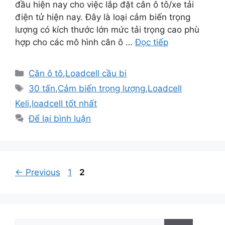
đầu hiện nay cho việc lắp đặt cân ô tô/xe tải
điện tử hiện nay. Đây là loại cảm biến trọng
lượng có kích thước lớn mức tải trọng cao phù
hợp cho các mô hình cân ô …
Đọc tiếp
Danh
Cân ô tô
,
Loadcell cầu bi
mục
Thẻ
30 tấn
,
Cảm biến trọng lượng
,
Loadcell
Keli
,
loadcell tốt nhất
Để lại bình luận
Điều
Page
Page
←
Previous
1
2
hướng
bài
viết
Tìm